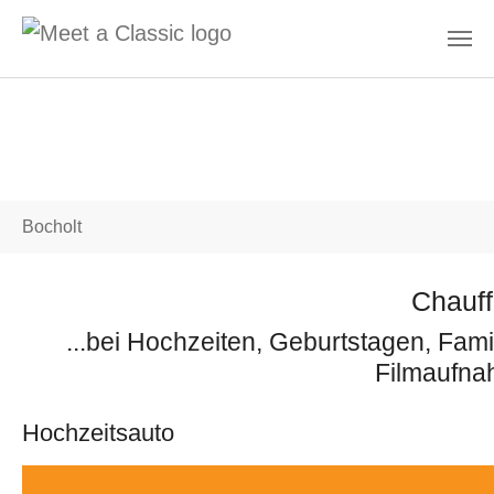
Skip to main content
You are here:
Bocholt
Chauff
...bei Hochzeiten, Geburtstagen, Fami
Filmaufnah
Hochzeitsauto